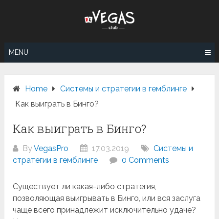
Skip
to
content
MENU
Home
Системы и стратегии в гемблинге
Как выиграть в Бинго?
Как выиграть в Бинго?
By
VegasPro
17.03.2019
Системы и
стратегии в гемблинге
0 Comments
Существует ли какая-либо стратегия,
позволяющая выигрывать в Бинго, или вся заслуга
чаще всего принадлежит исключительно удаче?